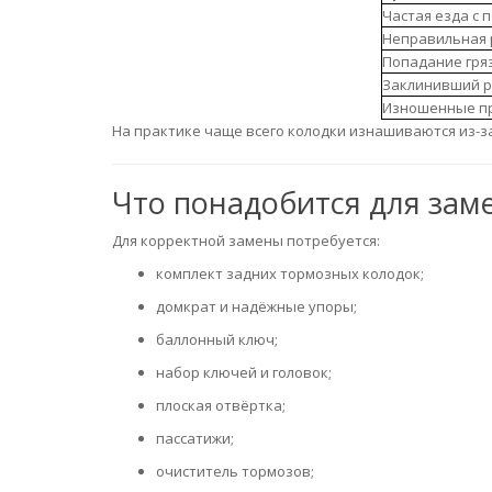
Частая езда с 
Неправильная 
Попадание гряз
Заклинивший р
Изношенные п
На практике чаще всего колодки изнашиваются из-з
Что понадобится для зам
Для корректной замены потребуется:
комплект задних тормозных колодок;
домкрат и надёжные упоры;
баллонный ключ;
набор ключей и головок;
плоская отвёртка;
пассатижи;
очиститель тормозов;