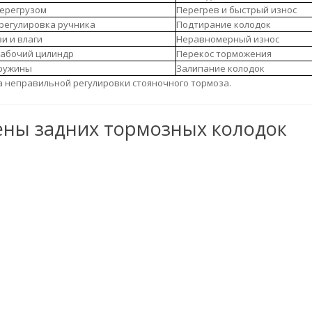
перегрузом
Перегрев и быстрый износ
регулировка ручника
Подтирание колодок
и и влаги
Неравномерный износ
абочий цилиндр
Перекос торможения
ружины
Залипание колодок
а неправильной регулировки стояночного тормоза.
ены задних тормозных колодок