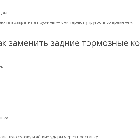
дры.
енять возвратные пружины — они теряют упругость со временем.
ак заменить задние тормозные ко
ь.
ника.
кающую смазку и лёгкие удары через проставку.