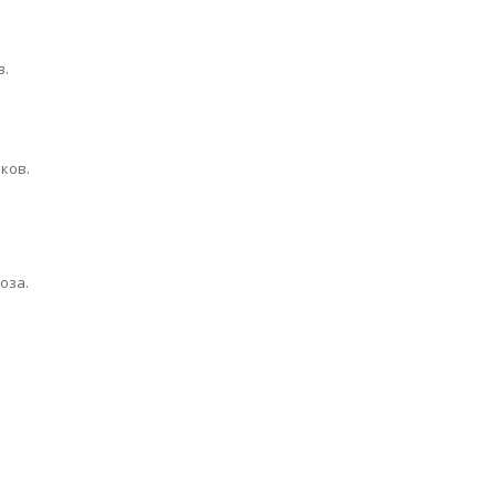
в.
ков.
оза.