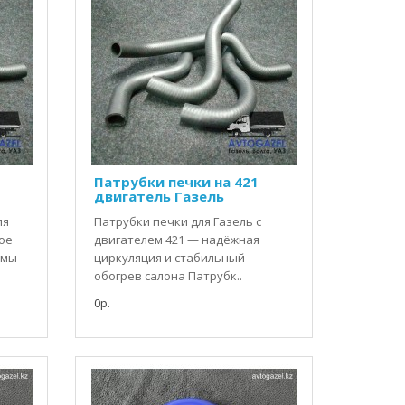
Патрубки печки на 421
двигатель Газель
ля
Патрубки печки для Газель с
ое
двигателем 421 — надёжная
емы
циркуляция и стабильный
обогрев салона Патрубк..
0р.