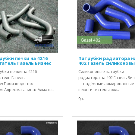
рубки печки на 4216
Патрубки радиатора н
гатель Газель Бизнес
402 Газель силиконовы
убки печки на 4216
Силиконовые патрубки
атель Газель
радиатора на 402 Газель Би
есПроизводство:
— надёжные армированные
ия Адрес магазина: Алматы..
шланги системы охл..
0р.