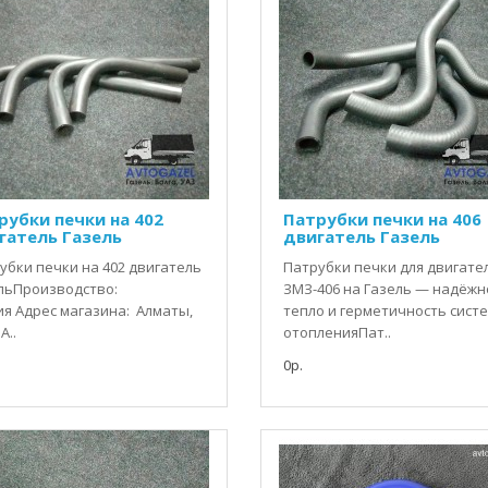
рубки печки на 402
Патрубки печки на 406
гатель Газель
двигатель Газель
убки печки на 402 двигатель
Патрубки печки для двигате
льПроизводство:
ЗМЗ-406 на Газель — надёжн
ия Адрес магазина: Алматы,
тепло и герметичность сист
А..
отопленияПат..
0р.