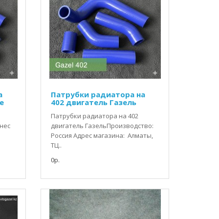
а
Патрубки радиатора на
е
402 двигатель Газель
Патрубки радиатора на 402
знес
двигатель ГазельПроизводство:
Россия Адрес магазина: Алматы,
ТЦ..
0р.