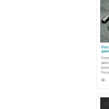
Пат
дви
Патр
двиг
Бизн
Росс
0р.