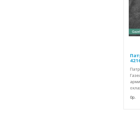
Пат
421
Патр
Газе
арми
охла
0р.