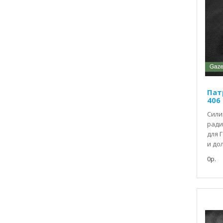
Пат
406
Сили
ради
для 
и до
0р.