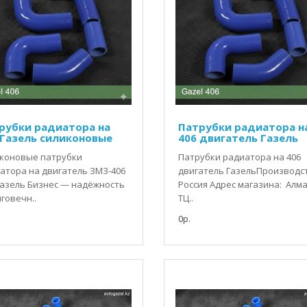
рубки радиатора на
Патрубки радиатора н
 Газель силиконовые
406 двигатель Газель
коновые патрубки
Патрубки радиатора на 406
атора на двигатель ЗМЗ-406
двигатель ГазельПроизводс
Газель Бизнес — надёжность
Россия Адрес магазина: Алм
лговечн..
ТЦ..
0р.