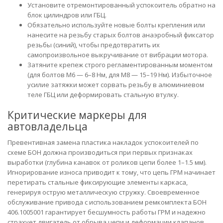
Установите отремонтированный успокоитель обратно на
блок цилиндров или ГБЦ.
Обязательно используйте новые болты крепления или
нанесите на резьбу старых болтов анаэробный фиксатор
резьбы (синий), чтобы предотвратить их
самопроизвольное выкручивание от вибрации мотора.
Затяните крепеж строго регламентированным моментом
(для болтов М6 — 6–8 Нм, для М8 — 15–19 Нм). Избыточное
усилие затяжки может сорвать резьбу в алюминиевом
теле ГБЦ или деформировать стальную втулку.
Критические маркеры для
автовладельца
Превентивная замена пластика накладок успокоителей по
схеме БОН должна производиться при первых признаках
выработки (глубина канавок от роликов цепи более 1–1.5 мм).
Игнорирование износа приводит к тому, что цепь ГРМ начинает
перетирать стальные фиксирующие элементы каркаса,
генерируя острую металлическую стружку. Своевременное
обслуживание привода с использованием ремкомплекта БОН
406.1005001 гарантирует бесшумность работы ГРМ и надежно
страхует двигатель от обрыва цепи и деформации клапанов.