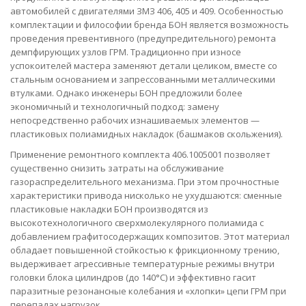
автомобилей с двигателями ЗМЗ 406, 405 и 409. Особенностью
комплектации и философии бренда БОН является возможность
проведения превентивного (предупредительного) ремонта
демпфирующих узлов ГРМ. Традиционно при износе
успокоителей мастера заменяют детали целиком, вместе со
стальным основанием и запрессованными металлическими
втулками. Однако инженеры БОН предложили более
экономичный и технологичный подход: замену
непосредственно рабочих изнашиваемых элементов —
пластиковых полиамидных накладок (башмаков скольжения).
Применение ремонтного комплекта 406.1005001 позволяет
существенно снизить затраты на обслуживание
газораспределительного механизма. При этом прочностные
характеристики привода нисколько не ухудшаются: сменные
пластиковые накладки БОН производятся из
высокотехнологичного сверхмолекулярного полиамида с
добавлением графитосодержащих композитов. Этот материал
обладает повышенной стойкостью к фрикционному трению,
выдерживает агрессивные температурные режимы внутри
головки блока цилиндров (до 140°C) и эффективно гасит
паразитные резонансные колебания и «хлопки» цепи ГРМ при
перепадах нагрузок.