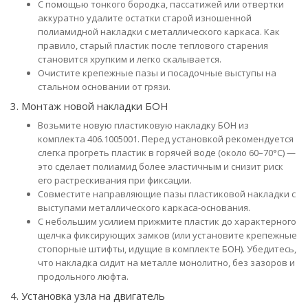
С помощью тонкого бородка, пассатижей или отвертки
аккуратно удалите остатки старой изношенной
полиамидной накладки с металлического каркаса. Как
правило, старый пластик после теплового старения
становится хрупким и легко скалывается.
Очистите крепежные пазы и посадочные выступы на
стальном основании от грязи.
3. Монтаж новой накладки БОН
Возьмите новую пластиковую накладку БОН из
комплекта 406.1005001. Перед установкой рекомендуется
слегка прогреть пластик в горячей воде (около 60–70°C) —
это сделает полиамид более эластичным и снизит риск
его растрескивания при фиксации.
Совместите направляющие пазы пластиковой накладки с
выступами металлического каркаса-основания.
С небольшим усилием прижмите пластик до характерного
щелчка фиксирующих замков (или установите крепежные
стопорные штифты, идущие в комплекте БОН). Убедитесь,
что накладка сидит на металле монолитно, без зазоров и
продольного люфта.
4. Установка узла на двигатель