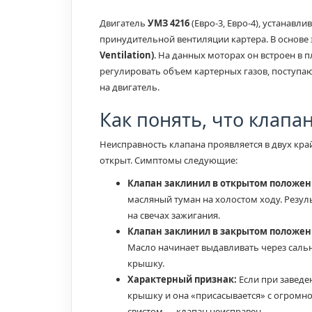
Двигатель
УМЗ 4216
(Евро-3, Евро-4), устанавл
принудительной вентиляции картера. В основе
Ventilation)
. На данных моторах он встроен в 
регулировать объем картерных газов, поступаю
на двигатель.
Как понять, что клапа
Неисправность клапана проявляется в двух кра
открыт. Симптомы следующие:
Клапан заклинил в открытом положен
масляный туман на холостом ходу. Резу
на свечах зажигания.
Клапан заклинил в закрытом положен
Масло начинает выдавливать через саль
крышку.
Характерный признак:
Если при заведе
крышку и она «присасывается» с огромной
свистом — клапан неисправен.