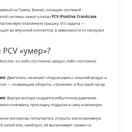
иваемый на Газель Бизнес, оснащен системой
 этой системы лежит клапан
PCV (Positive Crankcase
пластиковую клапанную крышку. Его задача —
щих во впускной коллектор, в зависимости от нагрузки
н PCV «умер»?
йностях: он либо постоянно закрыт, либо постоянно
ии:
Двигатель начинает «подсасывать» лишний воздух и
льтат — плавающие обороты, «троение» и быстрый нагар
ии:
Внутри мотора создается избыточное давление.
ники коленвала, прокладку поддона и саму клапанную
нном моторе вы попытаетесь открыть маслозаливную
 силой или, наоборот, её выталкивает газами со