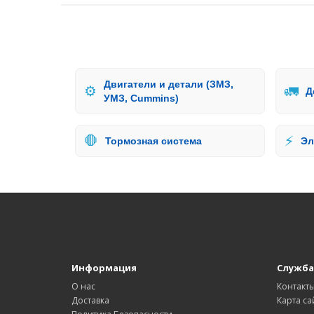
Двигатели и детали (ЗМЗ,
⚙️
🚛
Д
УМЗ, Cummins)
🛑
⚡
Тормозная система
Эл
Информация
Служба
О нас
Контакт
Доставка
Карта са