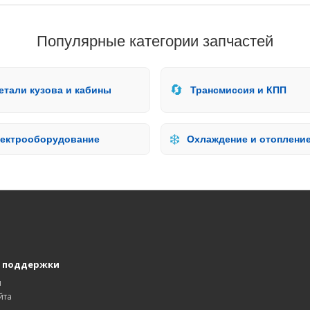
Популярные категории запчастей
🔄
етали кузова и кабины
Трансмиссия и КПП
❄️
ектрооборудование
Охлаждение и отоплени
 поддержки
ы
йта