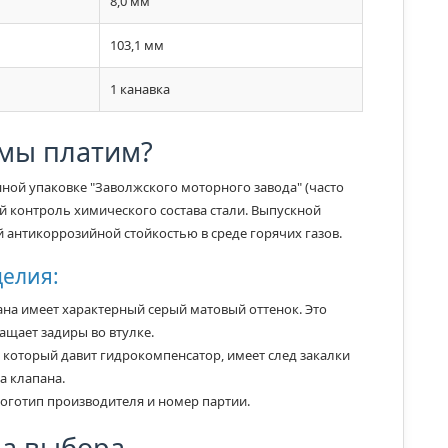
8,0 мм
103,1 мм
1 канавка
 мы платим?
ой упаковке "Заволжского моторного завода" (часто
й контроль химического состава стали. Выпускной
 антикоррозийной стойкостью в среде горячих газов.
делия:
на имеет характерный серый матовый оттенок. Это
ащает задиры во втулке.
а который давит гидрокомпенсатор, имеет след закалки
а клапана.
оготип производителя и номер партии.
да выбора