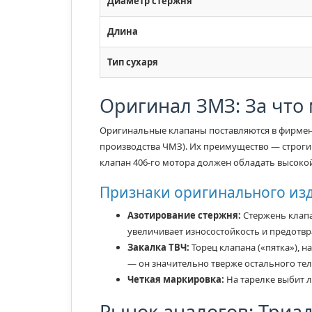
Диаметр стержня
Длина
Тип сухаря
Оригинал ЗМЗ: За что
Оригинальные клапаны поставляются в фирменн
производства ЧМЗ). Их преимущество — строги
клапан 406-го мотора должен обладать высокой
Признаки оригинального из
Азотирование стержня:
Стержень клапа
увеличивает износостойкость и предотвр
Закалка ТВЧ:
Торец клапана («пятка»), н
— он значительно тверже остального тел
Четкая маркировка:
На тарелке выбит л
Рынок аналогов: Триа