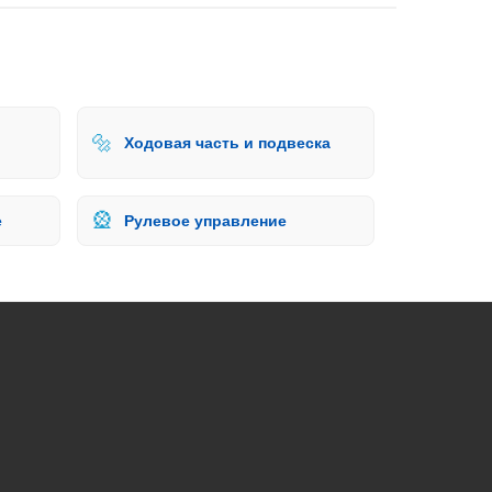
🔩
Ходовая часть и подвеска
🎡
е
Рулевое управление