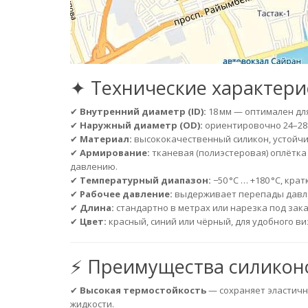
✦ Технические характери
✔
Внутренний диаметр (ID):
18 мм — оптимален дл
✔
Наружный диаметр (OD):
ориентировочно 24–28 
✔
Материал:
высококачественный силикон, устойчи
✔
Армирование:
тканевая (полиэстеровая) оплётка
давлению.
✔
Температурный диапазон:
−50 °C … +180 °C, кра
✔
Рабочее давление:
выдерживает перепады давле
✔
Длина:
стандартно в метрах или нарезка под зака
✔
Цвет:
красный, синий или чёрный, для удобного в
⚡ Преимущества силикон
✔
Высокая термостойкость
— сохраняет эластичн
жидкости.