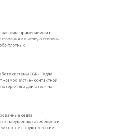
хнологиям, применяемым в
 сгорания и высокую степень
собо плотных
боте системы EGR). Сёдла
т «самоочистке» контактной
потерю тяги двигателя на
ированные сёдла.
ит к нарушению газообмена и
али соответствуют жестким