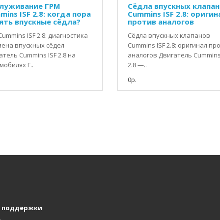
луживание ГРМ
Сёдла впускных клапа
ins ISF 2.8: когда пора
Cummins ISF 2.8: оригин
ять впускные сёдла?
против аналогов
Cummins ISF 2.8: диагностика
Сёдла впускных клапанов
мена впускных сёдел
Cummins ISF 2.8: оригинал пр
атель Cummins ISF 2.8 на
аналогов Двигатель Cummins
мобилях Г..
2.8 —..
0р.
 поддержки