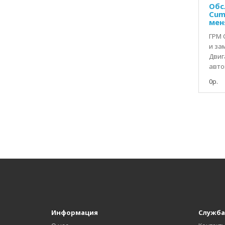
Обс
Cumm
мен
ГРМ 
и за
Двиг
авто
0р.
Информация
Служба