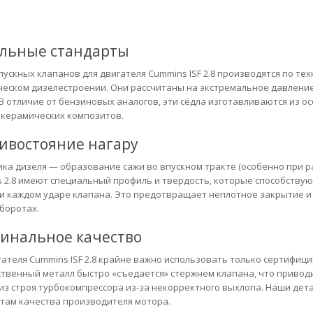
льные стандарты
пускных клапанов для двигателя Cummins ISF 2.8 производятся по те
еском дизелестроении. Они рассчитаны на экстремальное давление
 В отличие от бензиновых аналогов, эти сёдла изготавливаются из о
керамических композитов.
ивостояние нагару
ка дизеля — образование сажи во впускном тракте (особенно при ра
 2.8 имеют специальный профиль и твердость, которые способствую
и каждом ударе клапана. Это предотвращает неплотное закрытие и 
боротах.
инальное качество
гателя Cummins ISF 2.8 крайне важно использовать только сертифиц
твенный металл быстро «съедается» стержнем клапана, что привод
из строя турбокомпрессора из-за некорректного выхлопа. Наши дет
там качества производителя мотора.