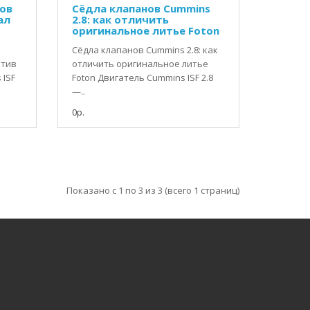
нов
Сёдла клапанов Cummins
ал
2.8: как отличить
оригинальное литье Foton
Сёдла клапанов Cummins 2.8: как
отив
отличить оригинальное литье
 ISF
Foton Двигатель Cummins ISF 2.8
—..
0р.
Показано с 1 по 3 из 3 (всего 1 страниц)