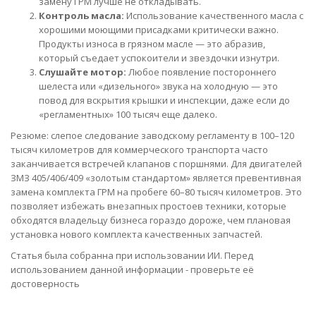
замену ГРМ лучше не откладывать.
Контроль масла:
Использование качественного масла с
хорошими моющими присадками критически важно.
Продукты износа в грязном масле — это абразив,
который съедает успокоители и звездочки изнутри.
Слушайте мотор:
Любое появление постороннего
шелеста или «дизельного» звука на холодную — это
повод для вскрытия крышки и инспекции, даже если до
«регламентных» 100 тысяч еще далеко.
Резюме: слепое следование заводскому регламенту в 100–120
тысяч километров для коммерческого транспорта часто
заканчивается встречей клапанов с поршнями. Для двигателей
ЗМЗ 405/406/409 «золотым стандартом» является превентивная
замена комплекта ГРМ на пробеге 60–80 тысяч километров. Это
позволяет избежать внезапных простоев техники, которые
обходятся владельцу бизнеса гораздо дороже, чем плановая
установка нового комплекта качественных запчастей.
Статья была собранна при использовании ИИ. Перед
использованием данной информации - проверьте её
достоверность