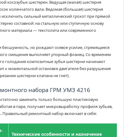
рой косозубых шестерен. Ведущая (малая) шестерня
носок коленчатого вала. Ведомая (большая) шестерня
ы исключить сильный металлический грохот при прямой
терню составной: на стальную или ступичную основу
тного материала — текстолита или современного
и бесшумность, но рождают осевое усилие, стремящееся
ьного смещения выполняет упорный фланец. Со временем
ного голодания композитные зубья шестерни начинают
дит к моментальной остановке двигателя без разрушения
резании шестерни клапана не гнет).
емонтного набора ГРМ УМЗ 4216
достаточно заменить только большую пластиковую
аботая в паре, получает микровыработку профиля зубьев,
. Правильный ремонтный набор включает в себя:
л-
Технические особенности и назначение