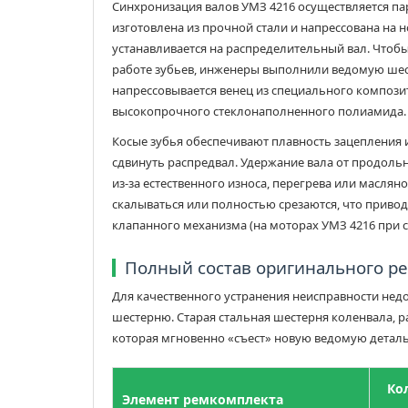
Синхронизация валов УМЗ 4216 осуществляется па
изготовлена из прочной стали и напрессована на 
устанавливается на распределительный вал. Чтоб
работе зубьев, инженеры выполнили ведомую шес
напрессовывается венец из специального компози
высокопрочного стеклонаполненного полиамида.
Косые зубья обеспечивают плавность зацепления 
сдвинуть распредвал. Удержание вала от продол
из-за естественного износа, перегрева или масля
скалываться или полностью срезаются, что приво
клапанного механизма (на моторах УМЗ 4216 при с
Полный состав оригинального р
Для качественного устранения неисправности не
шестерню. Старая стальная шестерня коленвала, р
которая мгновенно «съест» новую ведомую деталь
Ко
Элемент ремкомплекта