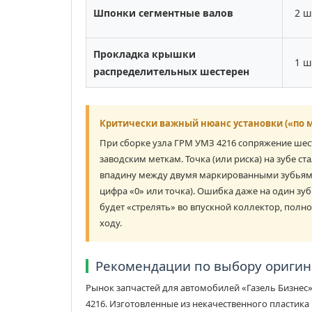
Шпонки сегментные валов
2 ш
Прокладка крышки
1 ш
распределительных шестерен
Критически важный нюанс установки («по м
При сборке узла ГРМ УМЗ 4216 сопряжение ше
заводским меткам. Точка (или риска) на зубе с
впадину между двумя маркированными зубьями
цифра «0» или точка). Ошибка даже на один зу
будет «стрелять» во впускной коллектор, полно
ходу.
Рекомендации по выбору ориги
Рынок запчастей для автомобилей «Газель Бизне
4216. Изготовленные из некачественного пластик