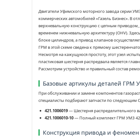
Двигатели Уфимского моторного завода серии УМЗ
коммерческих автомобилей «Газель Бизнес». В от
верхневальную конструкцию с цепным приводом, 
временем нижневальную архитектуру (OHV). Здес
блоке цилиндров, а привод клапанов осуществляет
ГРМ в этой схеме сведена к прямому шестеренчат
Несмотря на кажущуюся простоту, этот узел испыт
пластиковая шестерня распредвала является гла
Рассмотрим устройство и правильный состав ремо
Базовые артикулы деталей ГРМ 
При обслуживании и замене компонентов газораспр
специалисты подбирают запчасти по следующим 
421.1006019
— Шестерня распределительного ва
421.1006010-10
— Полный комплект ГРМ УМЗ 421
Конструкция привода и феномен