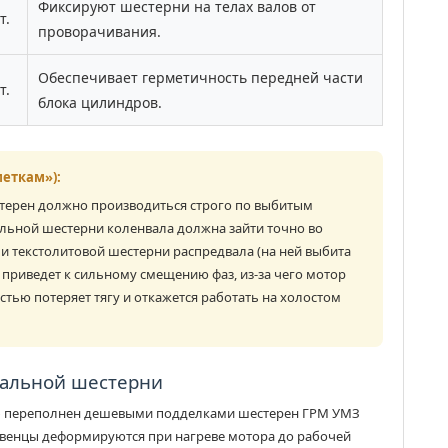
Фиксируют шестерни на телах валов от
т.
проворачивания.
Обеспечивает герметичность передней части
т.
блока цилиндров.
еткам»):
стерен должно производиться строго по выбитым
тальной шестерни коленвала должна зайти точно во
 текстолитовой шестерни распредвала (на ней выбита
б приведет к сильному смещению фаз, из-за чего мотор
стью потеряет тягу и откажется работать на холостом
нальной шестерни
с» переполнен дешевыми подделками шестерен ГРМ УМЗ
а венцы деформируются при нагреве мотора до рабочей