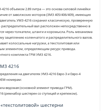
-4216 объемом 2.89 литра — это основа силовой линейки
личие от заволжских моторов (ЗМЗ 405/406/409), имеющих
двигатель УМЗ-4216 сохранил классическую, проверенную
ь распределительный вал расположен непосредственно в
ся через толкатели, штанги и коромысла. Роль механизма
ому зацеплению коленчатого и распределительного валов.
ывает колоссальные нагрузки, а текстолитовая или
вным элементом, определяющим ресурс привода.
нтного комплекта ГРМ УМЗ 4216.
УМЗ 4216
еделения на двигателях УМЗ-4216 Евро-3 и Евро-4
ОЕМ-номерам:
ла ведомая (основной элемент привода ГРМ).
6 (ремнабор шестерен со ступицей и крепежом).
 «текстолитовой» шестерни