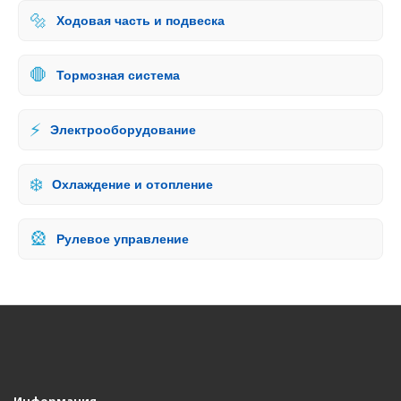
🔩
Ходовая часть и подвеска
🛑
Тормозная система
⚡
Электрооборудование
❄️
Охлаждение и отопление
🎡
Рулевое управление