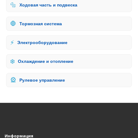
🔩
Ходовая часть и подвеска
🛑
Тормозная система
⚡
Электрооборудование
❄️
Охлаждение и отопление
🎡
Рулевое управление
Информация