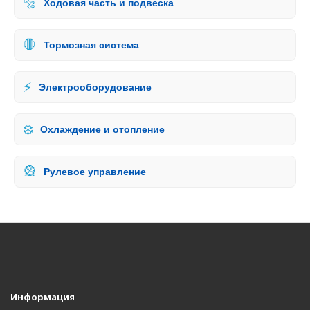
🔩
Ходовая часть и подвеска
🛑
Тормозная система
⚡
Электрооборудование
❄️
Охлаждение и отопление
🎡
Рулевое управление
Информация