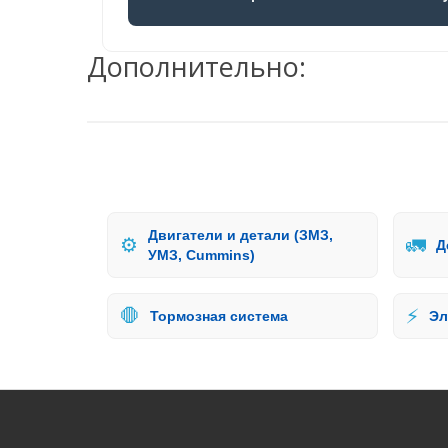
Дополнительно:
Двигатели и детали (ЗМЗ,
⚙️
🚛
Д
УМЗ, Cummins)
🛑
⚡
Тормозная система
Эл