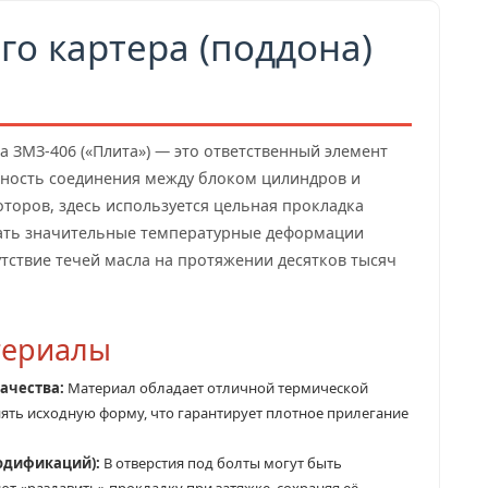
го картера (поддона)
а ЗМЗ-406 («Плита») — это ответственный элемент
ность соединения между блоком цилиндров и
торов, здесь используется цельная прокладка
ать значительные температурные деформации
тствие течей масла на протяжении десятков тысяч
атериалы
ачества:
Материал обладает отличной термической
ять исходную форму, что гарантирует плотное прилегание
одификаций):
В отверстия под болты могут быть
ют «раздавить» прокладку при затяжке, сохраняя её