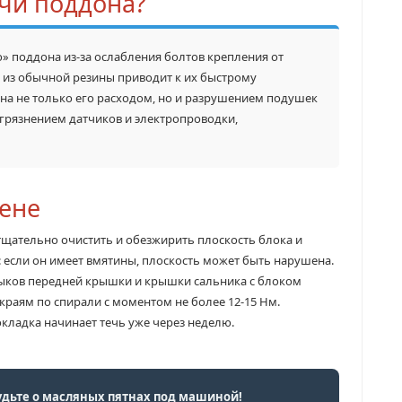
ечи поддона?
ю» поддона из-за ослабления болтов крепления от
 из обычной резины приводит к их быстрому
на не только его расходом, но и разрушением подушек
загрязнением датчиков и электропроводки,
мене
щательно очистить и обезжирить плоскость блока и
 если он имеет вмятины, плоскость может быть нарушена.
тыков передней крышки и крышки сальника с блоком
 краям по спирали с моментом не более 12-15 Нм.
окладка начинает течь уже через неделю.
удьте о масляных пятнах под машиной!