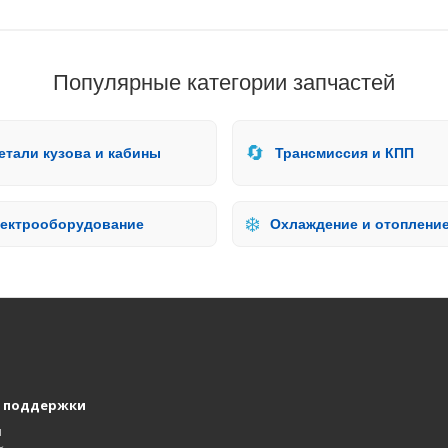
Популярные категории запчастей
🔄
етали кузова и кабины
Трансмиссия и КПП
❄️
ектрооборудование
Охлаждение и отоплени
 поддержки
ы