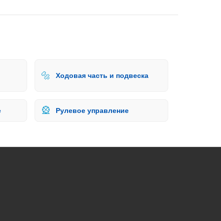
🔩
Ходовая часть и подвеска
🎡
е
Рулевое управление