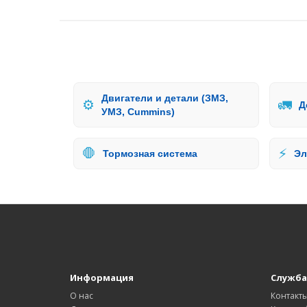
Двигатели и детали (ЗМЗ,
⚙️
🚛
Д
УМЗ, Cummins)
🛑
⚡
Тормозная система
Эл
Информация
Служба
О нас
Контакт