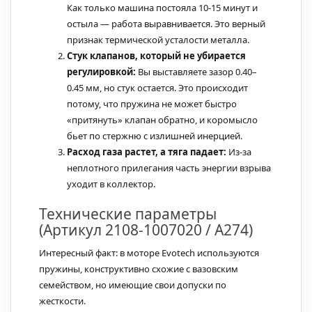
Как только машина постояла 10-15 минут и
остыла — работа выравнивается. Это верный
признак термической усталости металла.
Стук клапанов, который не убирается
регулировкой:
Вы выставляете зазор 0.40–
0.45 мм, но стук остается. Это происходит
потому, что пружина не может быстро
«притянуть» клапан обратно, и коромысло
бьет по стержню с излишней инерцией.
Расход газа растет, а тяга падает:
Из-за
неплотного прилегания часть энергии взрыва
уходит в коллектор.
Технические параметры
(Артикул 2108-1007020 / А274)
Интересный факт: в моторе Evotech используются
пружины, конструктивно схожие с вазовским
семейством, но имеющие свои допуски по
жесткости.