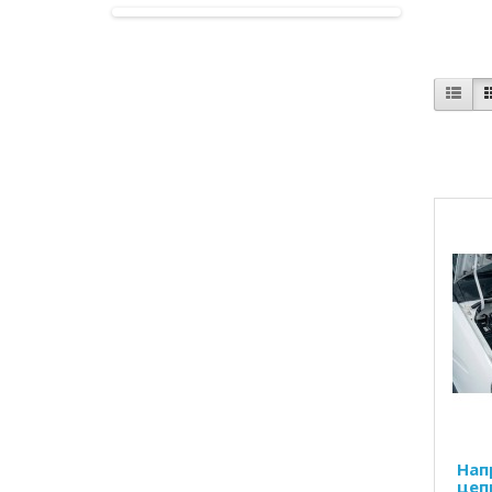
Нап
цеп