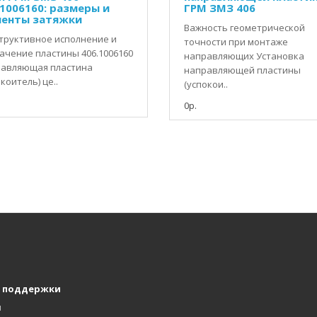
.1006160: размеры и
ГРМ ЗМЗ 406
енты затяжки
Важность геометрической
труктивное исполнение и
точности при монтаже
ачение пластины 406.1006160
направляющих Установка
авляющая пластина
направляющей пластины
коитель) це..
(успокои..
0р.
 поддержки
ы