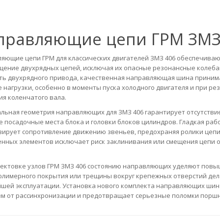
правляющие цепи ГРМ ЗМЗ
яющие цепи ГРМ для классических двигателей ЗМЗ 406 обеспечиваю
ение двухрядных цепей, исключая их опасные резонансные колебан
ть двухрядного привода, качественная направляющая шина приним
 нагрузки, особенно в моменты пуска холодного двигателя и при р
я коленчатого вала.
льная геометрия направляющих для ЗМЗ 406 гарантирует отсутстви
 посадочные места блока и головки блоков цилиндров. Гладкая раб
ирует сопротивление движению звеньев, предохраняя ролики цепи
нных элементов исключает риск заклинивания или смещения цепи 
ектовке узлов ГРМ ЗМЗ 406 состоянию направляющих уделяют пов
олимерного покрытия или трещины вокруг крепежных отверстий дел
шей эксплуатации. Установка нового комплекта направляющих шин
м от рассинхронизации и предотвращает серьезные поломки поршн