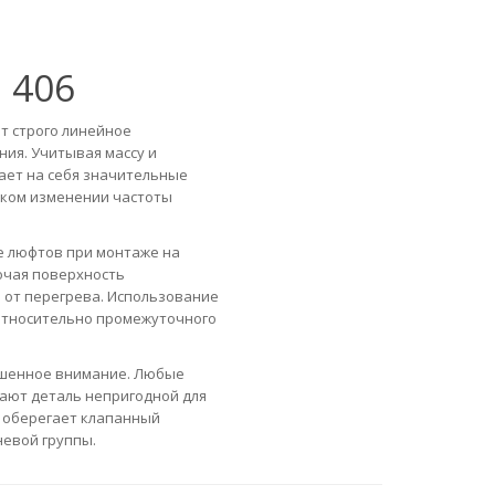
 406
т строго линейное
ия. Учитывая массу и
ает на себя значительные
езком изменении частоты
е люфтов при монтаже на
очая поверхность
 от перегрева. Использование
относительно промежуточного
ышенное внимание. Любые
ают деталь непригодной для
 оберегает клапанный
евой группы.