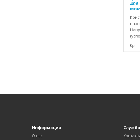
406
мом
Конс
назн
Напр
(успо
0р.
Информация
Служба
О нас
Контакт