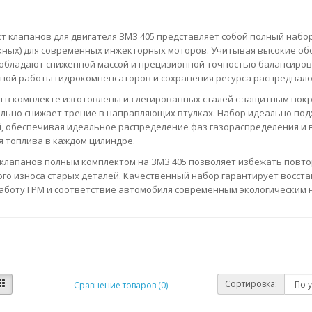
т клапанов для двигателя ЗМЗ 405 представляет собой полный набор 
кных) для современных инжекторных моторов. Учитывая высокие обо
обладают сниженной массой и прецизионной точностью балансировк
ной работы гидрокомпенсаторов и сохранения ресурса распредвало
 в комплекте изготовлены из легированных сталей с защитным пок
льно снижает трение в направляющих втулках. Набор идеально под
, обеспечивая идеальное распределение фаз газораспределения и
я топлива в каждом цилиндре.
клапанов полным комплектом на ЗМЗ 405 позволяет избежать повтор
ого износа старых деталей. Качественный набор гарантирует восст
аботу ГРМ и соответствие автомобиля современным экологическим 
Сортировка:
Сравнение товаров (0)