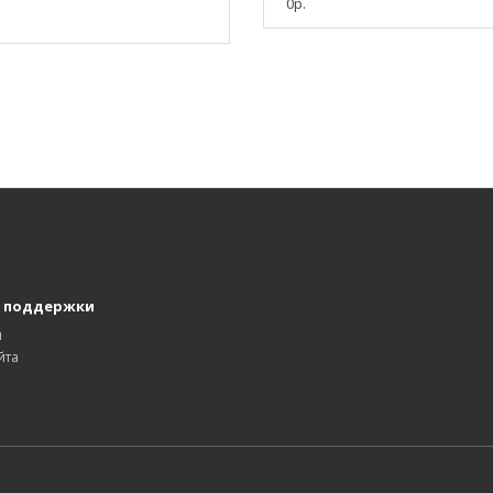
0р.
 поддержки
ы
йта