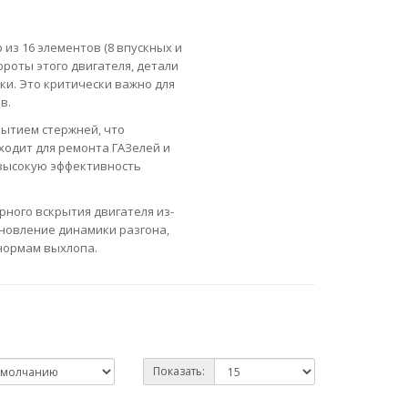
из 16 элементов (8 впускных и
роты этого двигателя, детали
и. Это критически важно для
в.
рытием стержней, что
ходит для ремонта ГАЗелей и
 высокую эффективность
ного вскрытия двигателя из-
ановление динамики разгона,
нормам выхлопа.
Показать: