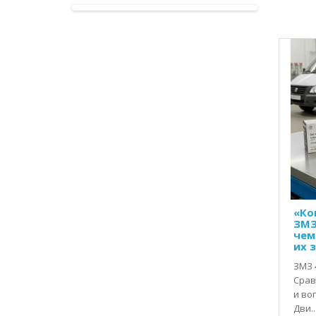
«Ко
ЗМЗ 
чем
их 
ЗМЗ 
Срав
и во
Дви..