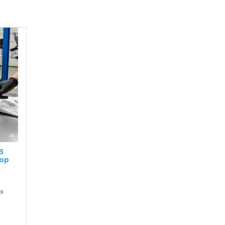
З
зор
ля