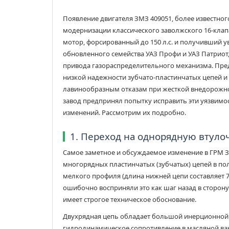
Появление двигателя ЗМЗ 409051, более известног
модернизации классического заволжского 16-клап
мотор, форсированный до 150 л.с. и получивший 
обновленного семейства УАЗ Профи и УАЗ Патриот
привода газораспределительного механизма. Пред
низкой надежности зубчато-пластинчатых цепей и
лавинообразным отказам при жесткой внедорожно
завод предпринял попытку исправить эти уязвимо
изменений. Рассмотрим их подробно.
1. Переход на однорядную втул
Самое заметное и обсуждаемое изменение в ГРМ 
многорядных пластинчатых (зубчатых) цепей в по
мелкого профиля (длина нижней цепи составляет 7
ошибочно восприняли это как шаг назад в сторон
имеет строгое техническое обоснование.
Двухрядная цепь обладает большой инерционной 
гидродинамическое сопротивление в масляной ван