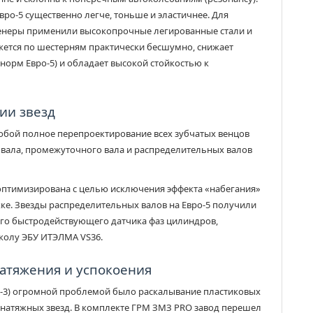
ро-5 существенно легче, тоньше и эластичнее. Для
неры применили высокопрочные легированные стали и
жется по шестерням практически бесшумно, снижает
 норм Евро-5) и обладает высокой стойкостью к
ии звезд
обой полное перепроектирование всех зубчатых венцов
 вала, промежуточного вала и распределительных валов
оптимизирована с целью исключения эффекта «набегания»
е. Звезды распределительных валов на Евро-5 получили
ого быстродействующего датчика фаз цилиндров,
колу ЭБУ ИТЭЛМА VS36.
атяжения и успокоения
о-3) огромной проблемой было раскалывание пластиковых
атяжных звезд. В комплекте ГРМ ЗМЗ PRO завод перешел