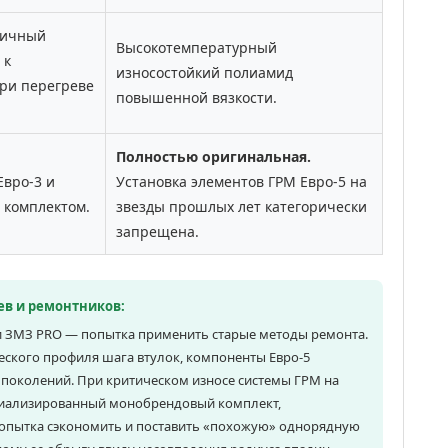
ричный
Высокотемпературный
 к
износостойкий полиамид
ри перегреве
повышенной вязкости.
Полностью оригинальная.
Евро-3 и
Установка элементов ГРМ Евро-5 на
 комплектом.
звезды прошлых лет категорически
запрещена.
в и ремонтников:
и ЗМЗ PRO — попытка применить старые методы ремонта.
ского профиля шага втулок, компоненты Евро-5
поколений. При критическом износе системы ГРМ на
циализированный монобрендовый комплект,
попытка сэкономить и поставить «похожую» однорядную