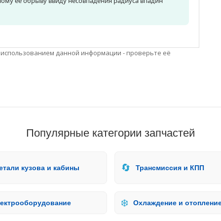
ному ее обрыву ввиду несовпадения радиуса впадин
 использованием данной информации - проверьте её
Популярные категории запчастей
🔄
етали кузова и кабины
Трансмиссия и КПП
❄️
ектрооборудование
Охлаждение и отоплени