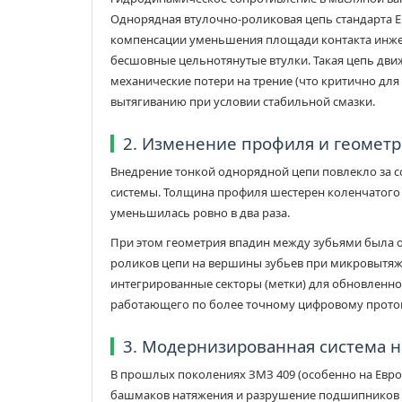
Однорядная втулочно-роликовая цепь стандарта Ев
компенсации уменьшения площади контакта инже
бесшовные цельнотянутые втулки. Такая цепь дви
механические потери на трение (что критично для
вытягиванию при условии стабильной смазки.
2. Изменение профиля и геометр
Внедрение тонкой однорядной цепи повлекло за с
системы. Толщина профиля шестерен коленчатого
уменьшилась ровно в два раза.
При этом геометрия впадин между зубьями была 
роликов цепи на вершины зубьев при микровытяжк
интегрированные секторы (метки) для обновленн
работающего по более точному цифровому прото
3. Модернизированная система н
В прошлых поколениях ЗМЗ 409 (особенно на Евр
башмаков натяжения и разрушение подшипников н