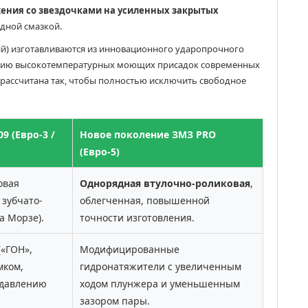
ения со звездочками на усиленных закрытых
дной смазкой.
ий) изготавливаются из инновационного ударопрочного
ствию высокотемпературных моющих присадок современных
 рассчитана так, чтобы полностью исключить свободное
9 (Евро-3 /
Новое поколение ЗМЗ PRO
(Евро-5)
овая
Однорядная втулочно-роликовая
,
 зубчато-
облегченная, повышенной
а Морзе).
точности изготовления.
(«ГОН»,
Модифицированные
мком,
гидронатяжители с увеличенным
 давлению
ходом плунжера и уменьшенным
зазором пары.