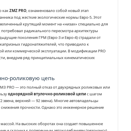
о как
ZMZ PRO
, ознаменовало собой новый этап
анника под жесткие экологические нормы Евро-5. Этот
увеличенный крутящий момент на «низах» специально для
, потребовал радикального пересмотра архитектуры
ыдущие поколения ГРМ (Евро-3 и Евро-4) страдали от
 капризных гидронатяжителей, что приводило к
й или коммерческой эксплуатации. В модификации PRO
сти, внедрив ряд принципиальных кинематических
очно-роликовую цепь
ЗМЗ PRO — это полный отказ от двухрядных роликовых или
льзу
однорядной втулочно-роликовой цепи
с шагом
2 звена, верхней — 92 звена). Многие автовладельцы
у снижения прочности. Однако это инженерное решение
массой. На высоких оборотах она создает повышенное
не и склонна к поперечным автоколебаниям (резонансу).