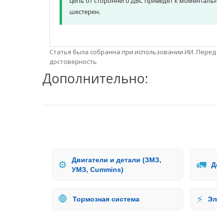
цепь от стороннего ДВС приведет к моменталь
шестерен.
Статья была собранна при использовании ИИ. Перед
достоверность
Дополнительно:
Двигатели и детали (ЗМЗ,
⚙️
🚛
Д
УМЗ, Cummins)
🛑
⚡
Тормозная система
Эл