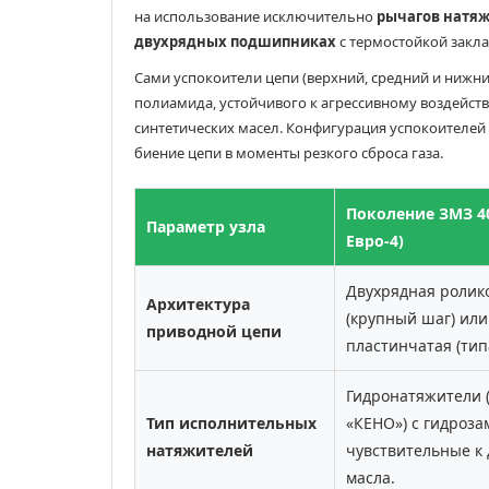
на использование исключительно
рычагов натяж
двухрядных подшипниках
с термостойкой закла
Сами успокоители цепи (верхний, средний и нижн
полиамида, устойчивого к агрессивному воздей
синтетических масел. Конфигурация успокоителей
биение цепи в моменты резкого сброса газа.
Поколение ЗМЗ 40
Параметр узла
Евро-4)
Двухрядная ролик
Архитектура
(крупный шаг) или
приводной цепи
пластинчатая (тип
Гидронатяжители 
Тип исполнительных
«КЕНО») с гидроза
натяжителей
чувствительные к
масла.