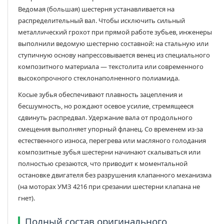
Ведомая (большая) шестерня устанавливается на
распределительный вал. Чтобы исключить сильный
металлический грохот при прямой работе зубьев, инженеры
выполнили ведомую шестерню составной: на стальную или
ступичную основу напрессовывается венец из специального
композитного материала — текстолита или современного
высокопрочного стеклонаполненного полиамида.
Косые зубья обеспечивают плавность зацепления и
бесшумность, но рождают осевое усилие, стремящееся
сдвинуть распредвал. Удержание вала от продольного
смещения выполняет упорный фланец. Со временем из-за
естественного износа, перегрева или масляного голодания
композитные зубья шестерни начинают скалываться или
полностью срезаются, что приводит к моментальной
остановке двигателя без разрушения клапанного механизма
(на моторах УМЗ 4216 при срезании шестерни клапана не
гнет).
Полный состав оригинального