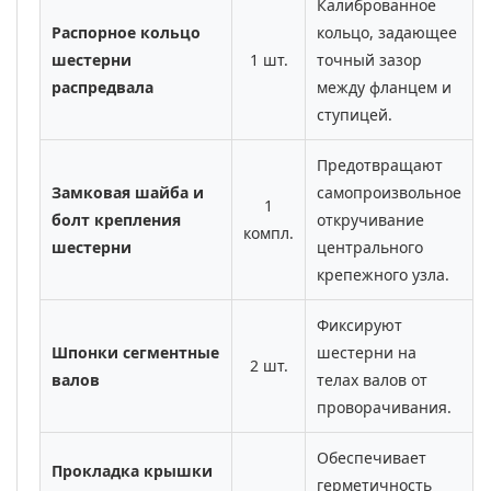
Калиброванное
Распорное кольцо
кольцо, задающее
шестерни
1 шт.
точный зазор
распредвала
между фланцем и
ступицей.
Предотвращают
Замковая шайба и
самопроизвольное
1
болт крепления
откручивание
компл.
шестерни
центрального
крепежного узла.
Фиксируют
Шпонки сегментные
шестерни на
2 шт.
валов
телах валов от
проворачивания.
Обеспечивает
Прокладка крышки
герметичность