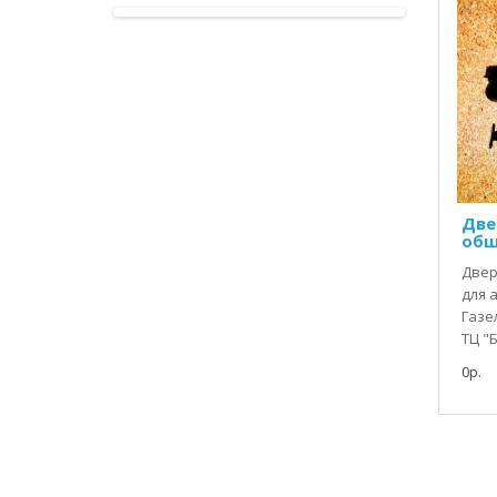
Две
обш
Двер
для 
Газе
ТЦ "
0р.