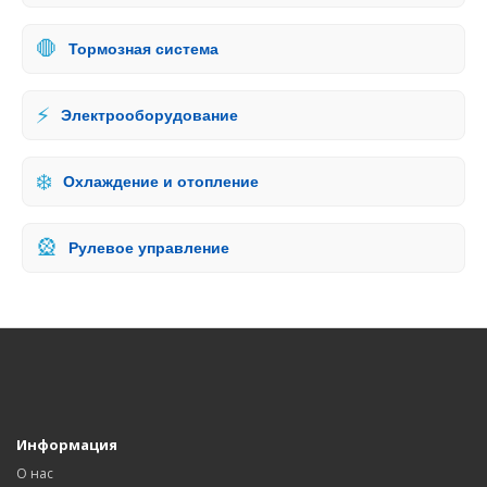
🛑
Тормозная система
⚡
Электрооборудование
❄️
Охлаждение и отопление
🎡
Рулевое управление
Информация
О нас