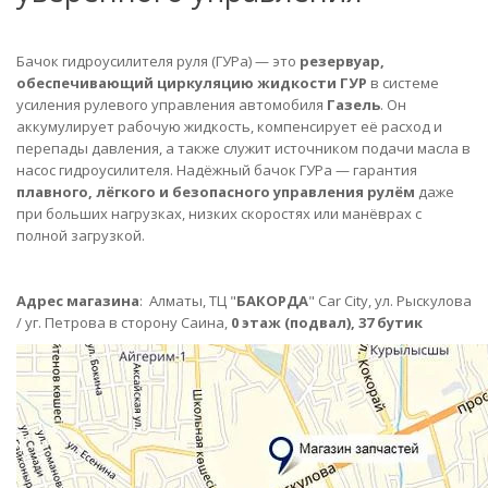
Бачок гидроусилителя руля (ГУРа) — это
резервуар,
обеспечивающий циркуляцию жидкости ГУР
в системе
усиления рулевого управления автомобиля
Газель
. Он
аккумулирует рабочую жидкость, компенсирует её расход и
перепады давления, а также служит источником подачи масла в
насос гидроусилителя. Надёжный бачок ГУРа — гарантия
плавного, лёгкого и безопасного управления рулём
даже
при больших нагрузках, низких скоростях или манёврах с
полной загрузкой.
Адрес магазина
:
Алматы,
ТЦ "
БАКОРДА
" Car City, ул. Рыскулова
/ уг. Петрова в сторону Саина,
0 этаж (подвал), 37 бутик