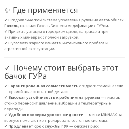
✨ Где применяется
✔ В гидравлической системе управления рулём на автомобилях
Газель
, включая Газель Бизнес и модификации с ГУРом.
✔ При эксплуатации в городском цикле, на трассе и при
активных манёврах с полной загрузкой.
✔ В условиях жаркого климата, интенсивного пробега и
агрессивной эксплуатации.
✓ Почему стоит выбрать этот
бачок ГУРа
✔
Гарантированная совместимость
с гидросистемой Газели
— прямой аналог штатной детали.
✔
Высокая устойчивость к рабочим нагрузкам
— пластик
стойко переносит давление, вибрации и температурные
перепады.
✔
Удобная проверка уровня жидкости
— метки MIN/MAX на
корпусе помогают контролировать состояние системы.
✔
Продлевает срок службы ГУР
— снижает риск