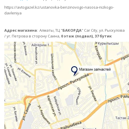
https://avtogazel.kz/ustanovka-benzinovogo-nasosa-nizkogo-
davleniya
Адрес магазина
:
Алматы,
ТЦ "
БАКОРДА
" Car City, ул. Рыскулова
/ уг. Петрова в сторону Саина,
0 этаж (подвал), 37 бутик