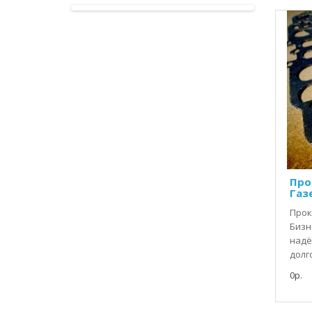
Про
Газ
Прок
Бизн
надё
долг
0р.