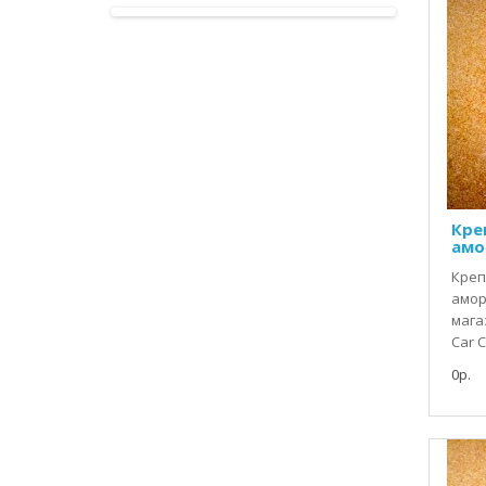
Кре
амо
Креп
амор
мага
Car Ci
0р.