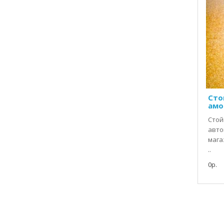
Сто
амо
Стой
авто
мага
..
0р.