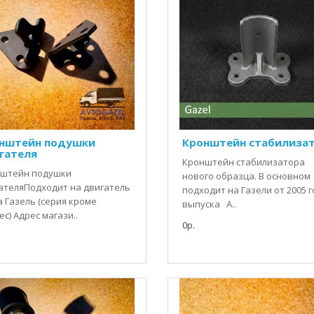
нштейн подушки
Кронштейн стабилиза
гателя
Кронштейн стабилизатора
штейн подушки
нового образца. В основном
ателяПодходит на двигатель
подходит на Газели от 2005 
а Газель (серия кроме
выпуска А..
с) Адрес магази..
0р.