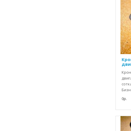
Кро
дви
Крон
двиг
сотк
Бизне
0р.