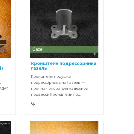
Кронштейн подрессорника
й)
газель
Кронштейн подушки
с
подрессорника на Газель —
РДА"
прочная опора для надёжной
подвески Кронштейн под..
0р.